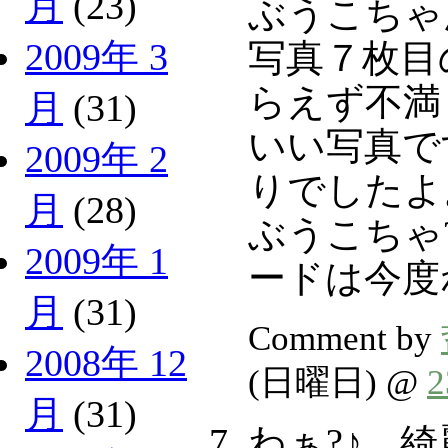
月
(23)
ぶうこちゃ
2009年 3
写真７枚目
らえず不満
月
(31)
いい写真で
2009年 2
りでしたよ
月
(28)
ぶうこちゃ
2009年 1
ードは今度
月
(31)
Comment by
2008年 12
(日曜日) @
月
(31)
わぁ?♪ 綺