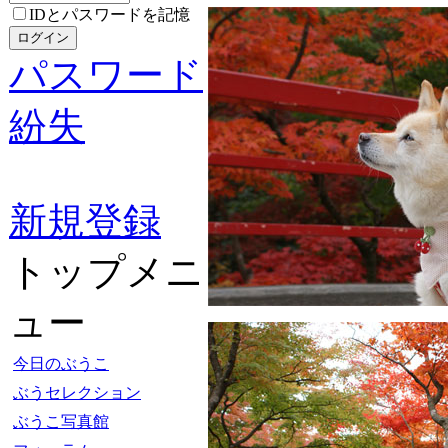
IDとパスワードを記憶
パスワード
紛失
新規登録
トップメニ
ュー
今日のぶうこ
ぶうセレクション
ぶうこ写真館