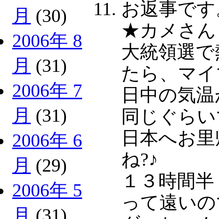
お返事です
月
(30)
★カメさん
2006年 8
大統領選で
月
(31)
たら、マイ
2006年 7
日中の気温
月
(31)
同じぐらい
日本へお里
2006年 6
ね?♪
月
(29)
１３時間半
2006年 5
って遠いの
月
(31)