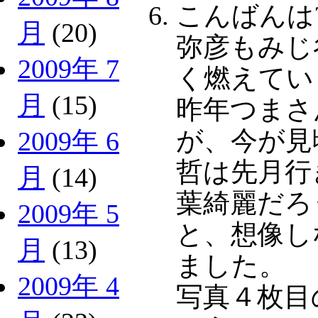
こんばんは
月
(20)
弥彦もみじ
2009年 7
く燃えてい
月
(15)
昨年つまさ
が、今が見
2009年 6
哲は先月行
月
(14)
葉綺麗だろ
2009年 5
と、想像し
月
(13)
ました。
2009年 4
写真４枚目