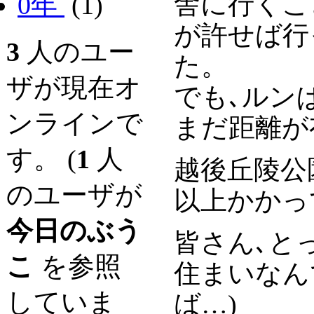
舎に行くこ
0年
(1)
が許せば行
3
人のユー
た。
ザが現在オ
でも､ルン
ンラインで
まだ距離が
す。 (
1
人
越後丘陵公
のユーザが
以上かかっ
今日のぶう
皆さん､と
こ
を参照
住まいなん
していま
ば…)