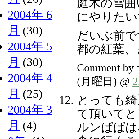
庭木の雪囲
2004年 6
にやりたい
月
(30)
だいぶ前で
2004年 5
都の紅葉、
月
(30)
Comment b
2004年 4
(月曜日) @
月
(25)
とっても綺
2004年 3
て頂いてと
月
(4)
ルンぱぱは