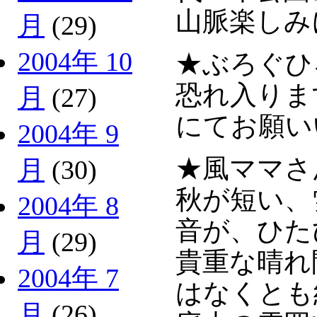
山脈楽しみ
月
(29)
2004年 10
★ぶろぐひ
恐れ入りま
月
(27)
にてお願い
2004年 9
★風ママさ
月
(30)
秋が短い、
2004年 8
音が、ひた
月
(29)
貴重な晴れ
2004年 7
はなくとも
月
(26)