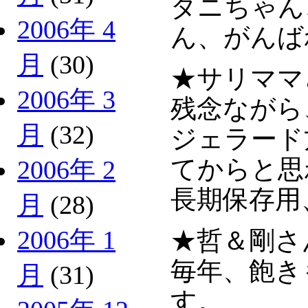
ダニちゃん
2006年 4
ん、がんば
月
(30)
★サリママ
2006年 3
残念ながら
月
(32)
ジェラード
てからと思
2006年 2
長期保存用
月
(28)
2006年 1
★哲＆剛さ
毎年、飽き
月
(31)
す。