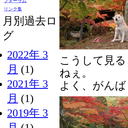
フォーラム
リンク集
月別過去ロ
グ
2022年 3
こうして見る
月
(1)
ねぇ。
2021年 3
よく、がんば
月
(1)
2019年 3
月
(1)