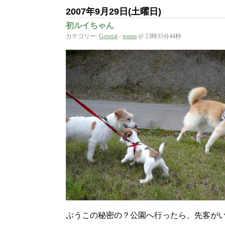
2007年9月29日(土曜日)
初ルイちゃん
カテゴリー:
General
-
tsuma
@ 23時35分44秒
ぶうこの秘密の？公園へ行ったら、先客が