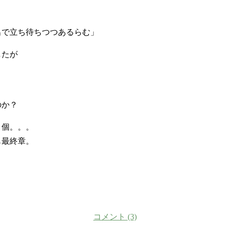
出で立ち待ちつつあるらむ」
したが
。
のか？
２個。。。
も最終章。
コメント (3)