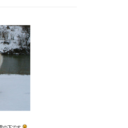
。
雪の下です