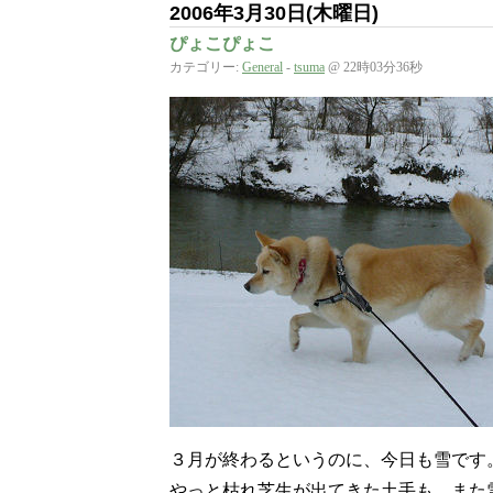
2006年3月30日(木曜日)
ぴょこぴょこ
カテゴリー:
General
-
tsuma
@ 22時03分36秒
３月が終わるというのに、今日も雪です
やっと枯れ芝生が出てきた土手も、また