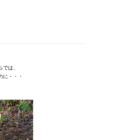
らでは、
のに・・・