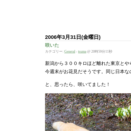
2006年3月31日(金曜日)
咲いた
カテゴリー:
General
-
tsuma
@ 20時59分11秒
新潟から３００キロほど離れた東京とや
今週末がお花見だそうです。同じ日本な
と、思ったら、咲いてました！