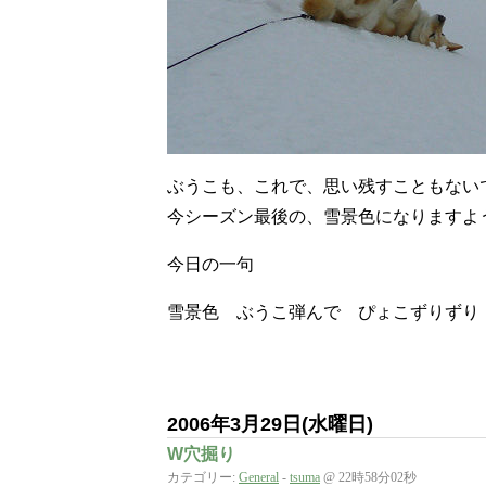
ぶうこも、これで、思い残すこともない
今シーズン最後の、雪景色になりますよ
今日の一句
雪景色 ぶうこ弾んで ぴょこずりずり
2006年3月29日(水曜日)
W穴掘り
カテゴリー:
General
-
tsuma
@ 22時58分02秒