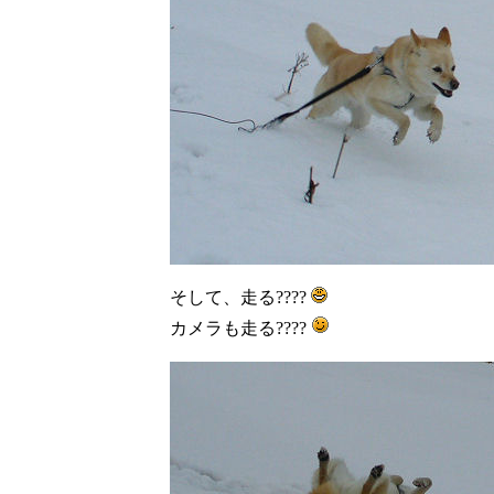
そして、走る????
カメラも走る????