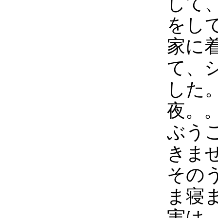
して
をし
家に
て、
した
夜。
ぶう
きま
その
ま寝
実は