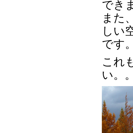
でき
また
しい
です
これ
い。