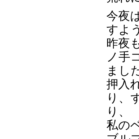
今夜
すよ
昨夜
ノ手
まし
押入
り、
り、
私の
ブル