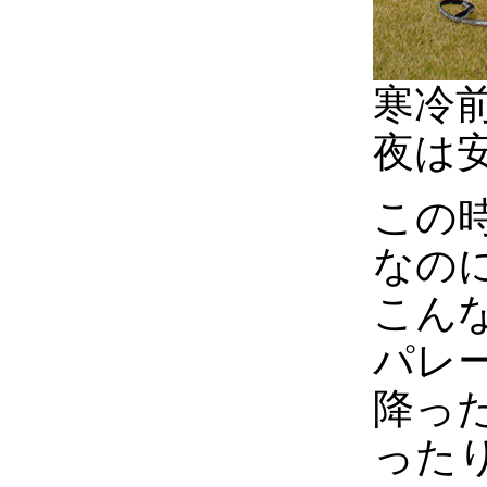
寒冷
夜は
この
なの
こん
パレ
降っ
った