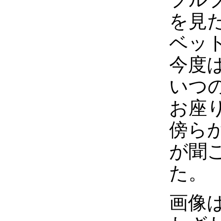
を見
ベッ
今度
いつ
お座
傍ら
が聞
た。
画像