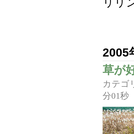
リリ
200
草が
カテゴ
分01秒