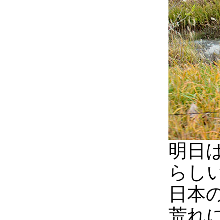
明日
らし
日本
荒れ