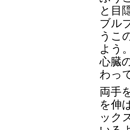
と目
ブル
うこ
よう
心臓
わっ
両手
を伸
ック
いる