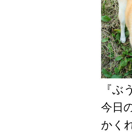
『ぶ
今日
かく