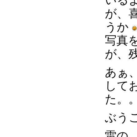
が、
うか
写真
が、
あぁ
して
た。
ぶう
雷の