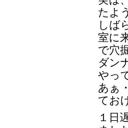
たよ
しば
室に
で穴
ダン
やっ
あぁ
てお
１日