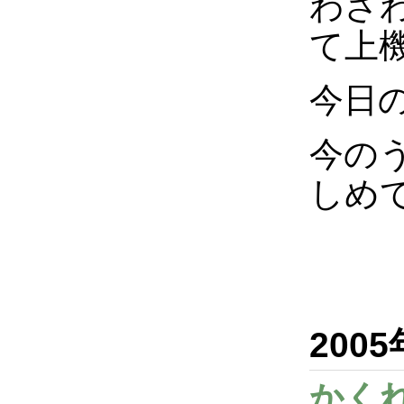
わざ
て上
今日
今の
しめ
200
かく