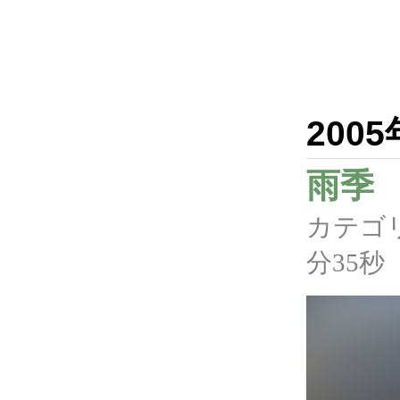
200
雨季
カテゴ
分35秒