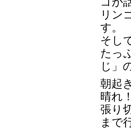
ゴが
リン
す。
そし
たっ
じ」
朝起
晴れ
張り
まで