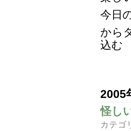
今日
から
込む
200
怪し
カテゴ