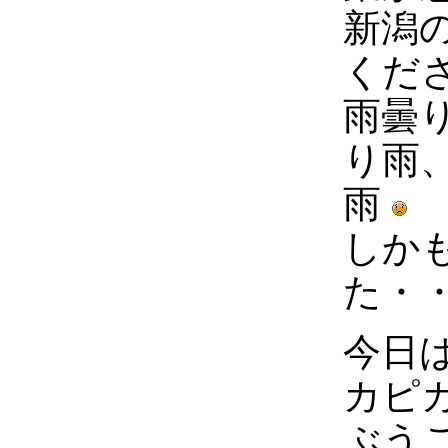
新潟
くだ
雨曇
り雨
雨
しか
た・
今日
カピ
ぶう