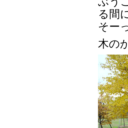
ぶう
る間
そー
木の