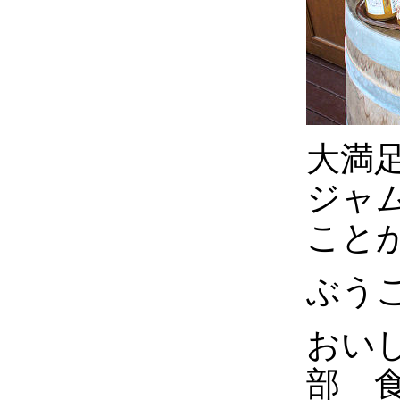
大満
ジャ
こと
ぶう
おい
部 