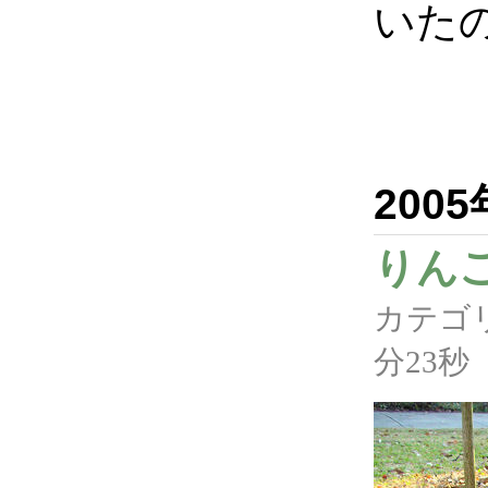
いた
200
りん
カテゴ
分23秒