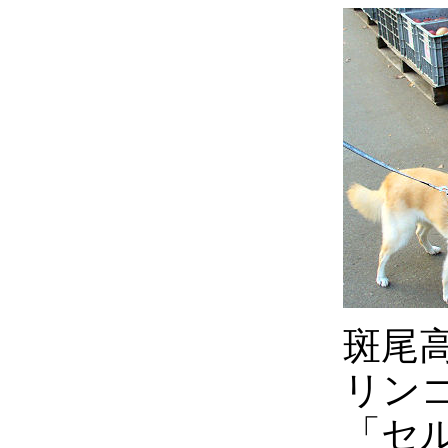
斑尾
リン
「セ