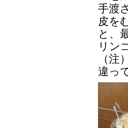
手渡
皮を
と、
リン
（注
違っ