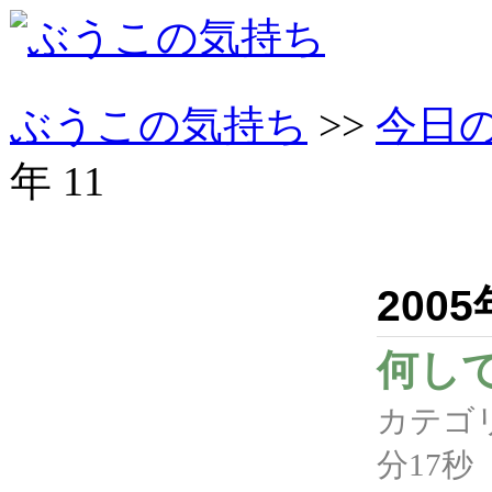
ぶうこの気持ち
>>
今日
年 11
200
何し
カテゴ
分17秒