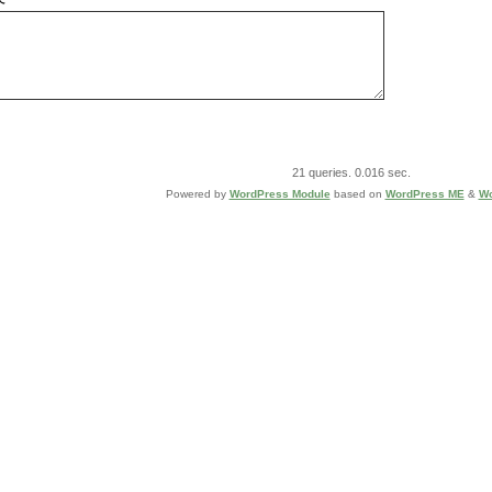
21 queries. 0.016 sec.
Powered by
WordPress Module
based on
WordPress ME
&
Wo