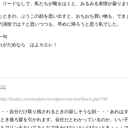
、リードなしで、私たちが靴をはくと、みるみる表情が曇りま
たときの、ぶうこの顔を思い出すと、おちおち買い物も、でき
の演技では？と思いつつも、早めに帰ろうと思う私でした。
一句
れがだめなら はよカエレ！
RSS
http://buuko.com/modules/wordpress/wp-trackback.php/748
・・・自分だけ取り残されるときの寂しそうな顔・・・あれは
なとき後ろ髪を引かれます。会社だとわかっているのか、いい
てもマリンをおいてみんなで出かけないといけないとき・・・