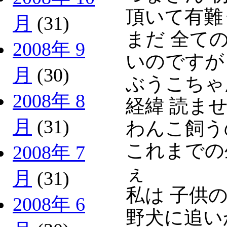
頂いて有難
月
(31)
まだ 全て
2008年 9
いのですが
月
(30)
ぶうこちゃ
2008年 8
経緯 読ませ
月
(31)
わんこ飼う
これまでの
2008年 7
ぇ
月
(31)
私は 子供
2008年 6
野犬に追い