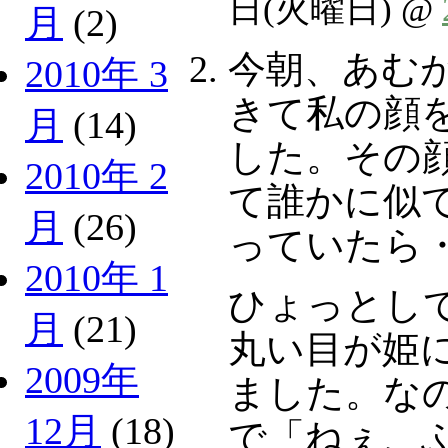
日(火曜日) @
月
(2)
今朝、あむ
2010年 3
きて私の顔
月
(14)
した。その
2010年 2
て誰かに似
月
(26)
っていたら
2010年 1
ひょっとし
月
(21)
丸い目が姫
2009年
ました。な
12月
(18)
で「ねぇ、