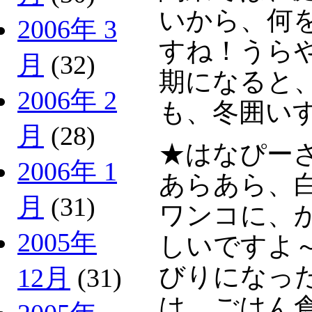
いから、何
2006年 3
すね！うら
月
(32)
期になると
2006年 2
も、冬囲い
月
(28)
★はなぴー
2006年 1
あらあら、
月
(31)
ワンコに、
2005年
しいですよ
びりになっ
12月
(31)
は、ごはん