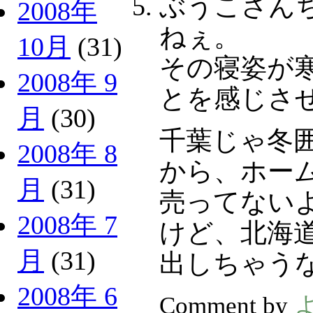
ぶうこさん
2008年
ねぇ。
10月
(31)
その寝姿が
2008年 9
とを感じさ
月
(30)
千葉じゃ冬
2008年 8
から、ホー
月
(31)
売ってない
2008年 7
けど、北海
月
(31)
出しちゃう
2008年 6
Comment by