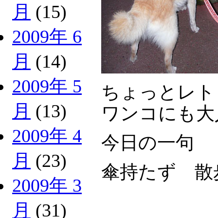
月
(15)
2009年 6
月
(14)
2009年 5
ちょっとレト
月
(13)
ワンコにも大
2009年 4
今日の一句
月
(23)
傘持たず 散
2009年 3
月
(31)