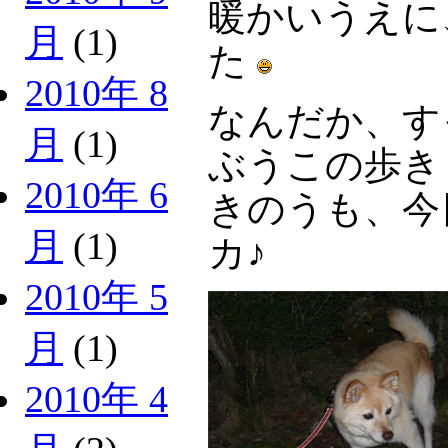
暖かいうえに
月
(1)
た
2010年 8
なんだか、す
月
(1)
ぶうこの歩き
2010年 6
きのうも、今
月
(1)
カ♪
2010年 5
月
(1)
2010年 4