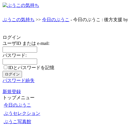
ぶうこの気持ち
>>
今日のぶうこ
- 今日のぶうこ : 後方支援 by t
ログイン
ユーザID または e-mail:
パスワード:
IDとパスワードを記憶
パスワード紛失
新規登録
トップメニュー
今日のぶうこ
ぶうセレクション
ぶうこ写真館