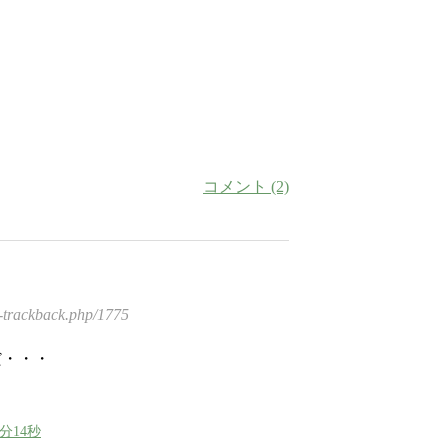
コメント (2)
-trackback.php/1775
だ・・・
0分14秒