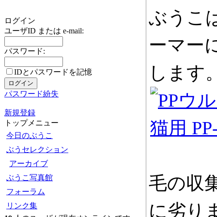
ぶうこ
ログイン
ユーザID または e-mail:
ーマー
パスワード:
します
IDとパスワードを記憶
パスワード紛失
新規登録
トップメニュー
今日のぶうこ
ぶうセレクション
アーカイブ
毛の収
ぶうこ写真館
フォーラム
に劣り
リンク集