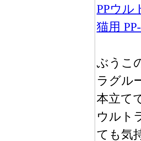
PPウル
猫用 PP-
ぶうこ
ラグル
本立て
ウルト
ても気