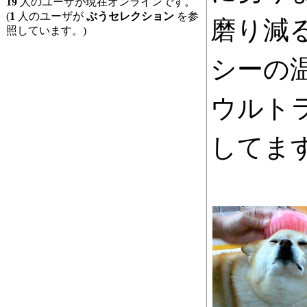
19
人のユーザが現在オンラインです。
(
1
人のユーザが
ぶうセレクション
を参
磨り減
照しています。)
シーの
ウルト
してま