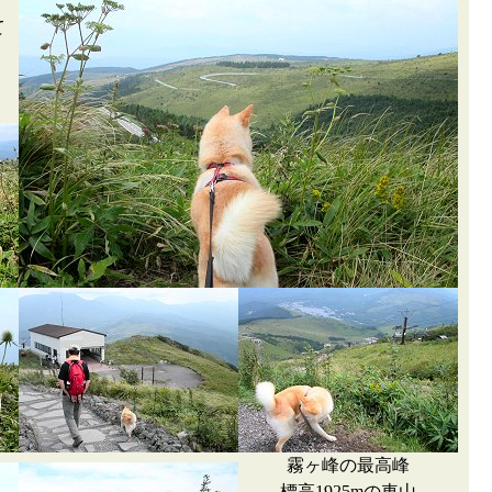
て
霧ヶ峰の最高峰
標高1925mの車山