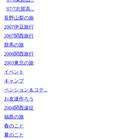
'07/7志賀高...
長野山梨の旅
2007伊豆旅行
2007関西旅行
群馬の旅
2006関西旅行
2003東北の旅
イベント
キャンプ
ペンション＆コテ...
お友達作ろう
2004関西遠征
福島の旅
春のこと
夏のこと