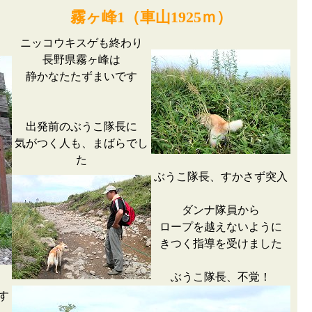
霧ヶ峰1（車山1925ｍ）
ニッコウキスゲも終わり
長野県霧ヶ峰は
静かなたたずまいです
出発前のぶうこ隊長に
気がつく人も、まばらでし
た
ぶうこ隊長、すかさず突入
ダンナ隊員から
ロープを越えないように
きつく指導を受けました
ぶうこ隊長、不覚！
す