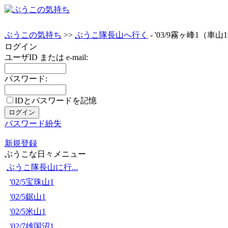
ぶうこの気持ち
>>
ぶうこ隊長山へ行く
- '03/9霧ヶ峰1（車山
ログイン
ユーザID または e-mail:
パスワード:
IDとパスワードを記憶
パスワード紛失
新規登録
ぶうこな日々メニュー
ぶうこ隊長山に行...
'02/5宝珠山1
'02/5鋸山1
'02/5米山1
'02/7雄国沼1