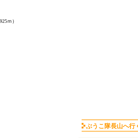
1925ｍ）
ぶうこ隊長山へ行