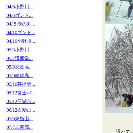
'04/6小野川...
'04/6ゴンド...
'04/８湯の丸...
'04/10ゴンド...
'04/10小野川...
'05/3小野川...
'05/7護摩堂...
'05/8志賀高...
'05/9志賀高...
'05/10菩提寺...
'05/12富士パ...
'05/12三湖台...
'06/12石割山...
'07/6東館山...
'07/7志賀高...
遅れて