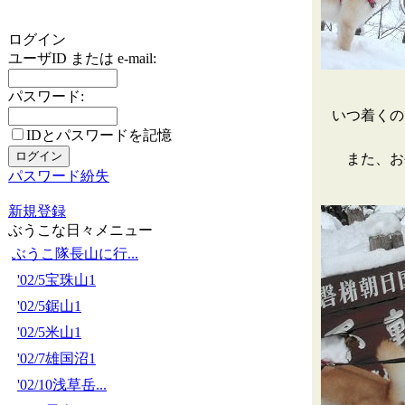
ログイン
ユーザID または e-mail:
パスワード:
いつ着くの
IDとパスワードを記憶
また、お
パスワード紛失
新規登録
ぶうこな日々メニュー
ぶうこ隊長山に行...
'02/5宝珠山1
'02/5鋸山1
'02/5米山1
'02/7雄国沼1
'02/10浅草岳...