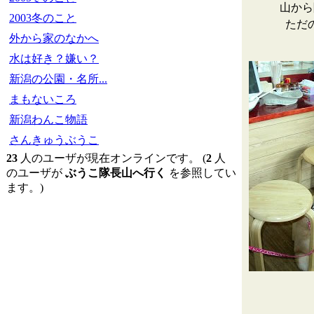
山から
2003冬のこと
ただ
外から家のなかへ
水は好き？嫌い？
新潟の公園・名所...
まもないころ
新潟わんこ物語
さんきゅうぶうこ
23
人のユーザが現在オンラインです。 (
2
人
のユーザが
ぶうこ隊長山へ行く
を参照してい
ます。)