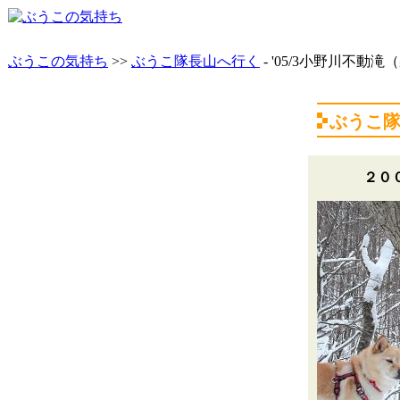
ぶうこの気持ち
>>
ぶうこ隊長山へ行く
- '05/3小野川不動滝
ぶうこ
２０