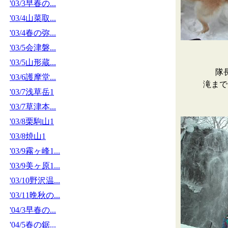
'03/3早春の...
'03/4山菜取...
'03/4春の弥...
'03/5会津磐...
'03/5山形蔵...
隊
'03/6護摩堂...
滝まで
'03/7浅草岳1
'03/7草津本...
'03/8栗駒山1
'03/8焼山1
'03/9霧ヶ峰1...
'03/9美ヶ原1...
'03/10野沢温...
'03/11晩秋の...
'04/3早春の...
'04/5春の鋸...