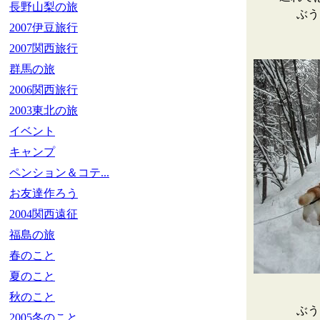
長野山梨の旅
ぶう
2007伊豆旅行
2007関西旅行
群馬の旅
2006関西旅行
2003東北の旅
イベント
キャンプ
ペンション＆コテ...
お友達作ろう
2004関西遠征
福島の旅
春のこと
夏のこと
秋のこと
ぶう
2005冬のこと