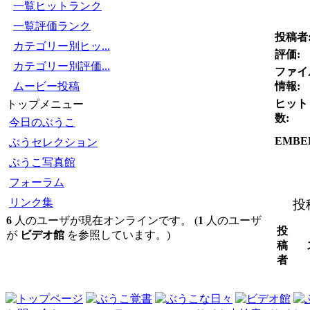
一覧ヒットランク
一覧評価ランク
投稿者
カテゴリー別ヒッ...
評価:
カテゴリー別評価...
ファイ
ムービー投稿
情報:
ヒット
トップメニュー
数:
今日のぶうこ
EMBE
ぶうセレクション
ぶうこ写真館
フォーラム
リンク集
投
6
人のユーザが現在オンラインです。 (
1
人のユーザ
投
が
ビデオ館
を参照しています。)
稿
者