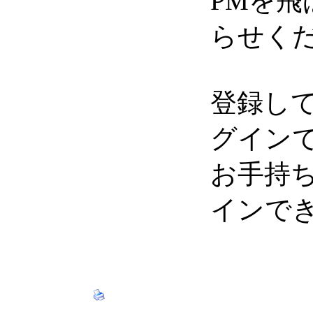
PMを
らせく
登録し
グイン
お手持
インで