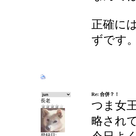
正確に
ずです
Re: 合併？！
長老
つま女
略され
登録日: