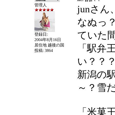
管理人
junさ
なぬっ
ていた
登録日:
2004年8月16日
居住地
越後の国
「駅弁
投稿:
3864
い？？
新潟の
～？雪
「米菓