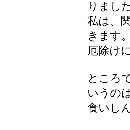
りまし
私は、
きます
厄除け
ところ
いうの
食いし