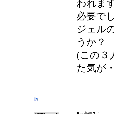
われま
必要で
ジェル
うか？
(この
た気が・
Re: 合併？！