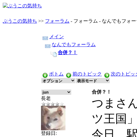
ぶうこの気持ち
>>
フォーラム
- フォーラム - なんでもフォー
メイン
なんでもフォーラム
合併？！
ボトム
前のトピック
次のトピッ
合併？！
長老
つまさ
ツ王国
今日、
登録日: