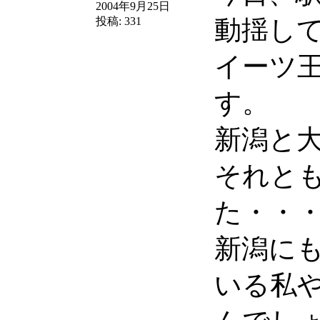
2004年9月25日
投稿:
331
動揺し
イーツ
す。
新潟と
それと
た・・
新潟に
いる私