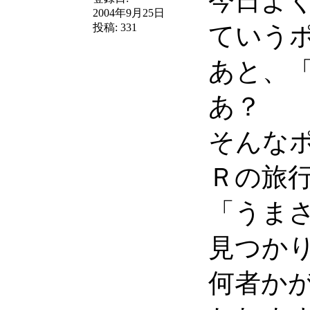
今日よ
2004年9月25日
投稿:
331
ていう
あと、
あ？
そんな
Ｒの旅
「うま
見つか
何者か