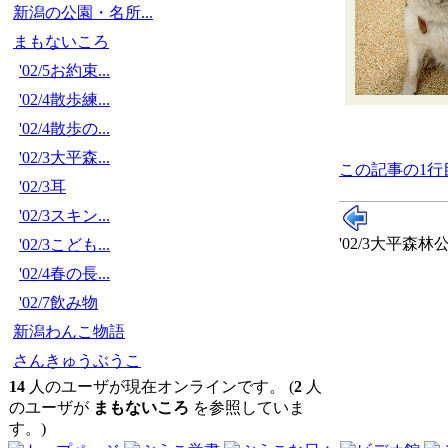
新潟の公園・名所...
まもないころ
'02/5お約束...
'02/4散歩練...
'02/4散歩の...
'02/3大平森...
この記事の1行
'02/3耳
'02/3スキン...
'02/3大平森林
'02/3こども...
'02/4春の長...
'02/7飲み物
新潟わんこ物語
さんきゅうぶうこ
14
人のユーザが現在オンラインです。 (
2
人
のユーザが
まもないころ
を参照していま
す。)