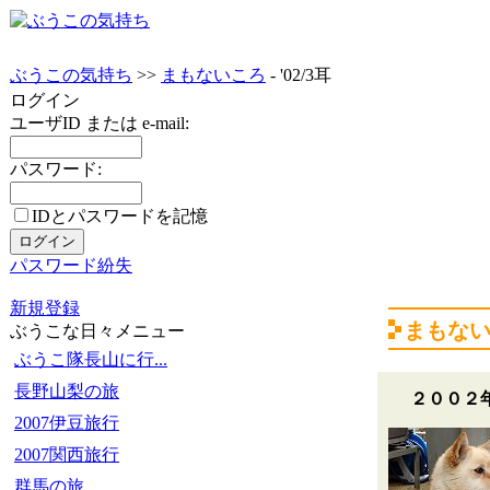
ぶうこの気持ち
>>
まもないころ
- '02/3耳
ログイン
ユーザID または e-mail:
パスワード:
IDとパスワードを記憶
パスワード紛失
新規登録
まもな
ぶうこな日々メニュー
ぶうこ隊長山に行...
長野山梨の旅
２００２
2007伊豆旅行
2007関西旅行
群馬の旅