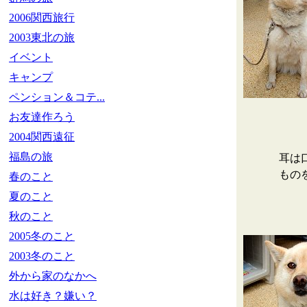
2006関西旅行
2003東北の旅
イベント
キャンプ
ペンション＆コテ...
お友達作ろう
2004関西遠征
福島の旅
耳は
もの
春のこと
夏のこと
秋のこと
2005冬のこと
2003冬のこと
外から家のなかへ
水は好き？嫌い？