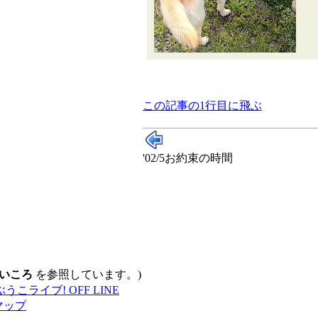
この記事の1行目に飛ぶ
'02/5お約束の時間
いころ
を参照しています。)
マップ