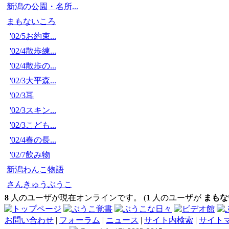
新潟の公園・名所...
まもないころ
'02/5お約束...
'02/4散歩練...
'02/4散歩の...
'02/3大平森...
'02/3耳
'02/3スキン...
'02/3こども...
'02/4春の長...
'02/7飲み物
新潟わんこ物語
さんきゅうぶうこ
8
人のユーザが現在オンラインです。 (
1
人のユーザが
まもな
お問い合わせ
|
フォーラム
|
ニュース
|
サイト内検索
|
サイト