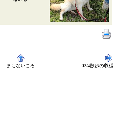
まもないころ
'02/4散歩の収穫