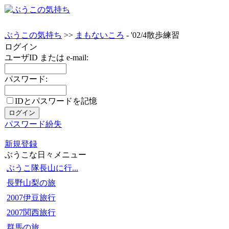
ぶうこの気持ち
>>
まもないころ
- '02/4散歩練習
ログイン
ユーザID または e-mail:
パスワード:
IDとパスワードを記憶
パスワード紛失
新規登録
ぶうこな日々メニュー
ぶうこ隊長山に行...
長野山梨の旅
2007伊豆旅行
2007関西旅行
群馬の旅