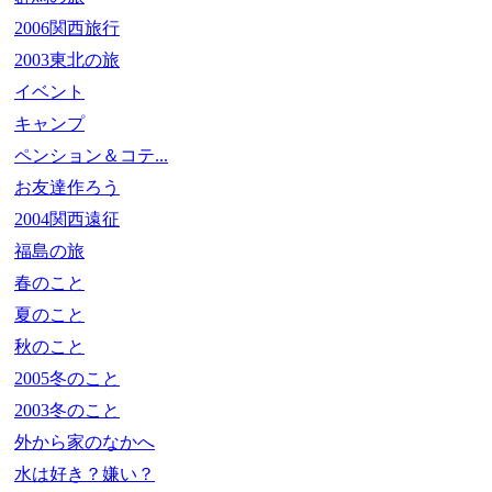
2006関西旅行
2003東北の旅
イベント
キャンプ
ペンション＆コテ...
お友達作ろう
2004関西遠征
福島の旅
春のこと
夏のこと
秋のこと
2005冬のこと
2003冬のこと
外から家のなかへ
水は好き？嫌い？