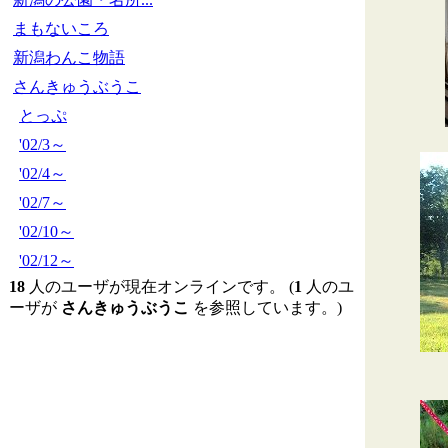
まもないころ
新潟わんこ物語
さんきゅうぶうこ
とっぷ
'02/3～
'02/4～
'02/7～
'02/10～
'02/12～
18
人のユーザが現在オンラインです。 (
1
人のユ
ーザが
さんきゅうぶうこ
を参照しています。)