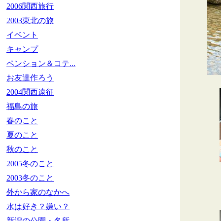
2006関西旅行
2003東北の旅
イベント
キャンプ
ペンション＆コテ...
お友達作ろう
2004関西遠征
福島の旅
春のこと
夏のこと
秋のこと
2005冬のこと
2003冬のこと
外から家のなかへ
水は好き？嫌い？
新潟の公園・名所...