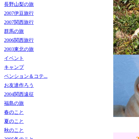
長野山梨の旅
2007伊豆旅行
2007関西旅行
群馬の旅
2006関西旅行
2003東北の旅
イベント
キャンプ
ペンション＆コテ...
お友達作ろう
2004関西遠征
福島の旅
春のこと
夏のこと
秋のこと