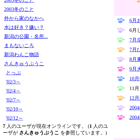
2005冬のこと
2003冬のこと
外から家のなかへ
6月
水は好き？嫌い？
6月
新潟の公園・名所...
7月
まもないころ
7月
新潟わんこ物語
8月
さんきゅうぶうこ
9月
とっぷ
10
'02/3～
11
'02/4～
12
'02/7～
20
'02/10～
20
'02/12～
7
人のユーザが現在オンラインです。 (
1
人のユ
ーザが
さんきゅうぶうこ
を参照しています。)