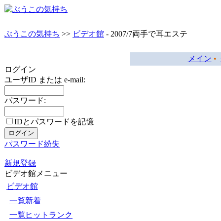
ぶうこの気持ち
>>
ビデオ館
- 2007/7両手で耳エステ
メイン
•
ログイン
ユーザID または e-mail:
パスワード:
IDとパスワードを記憶
パスワード紛失
新規登録
ビデオ館メニュー
ビデオ館
一覧新着
一覧ヒットランク