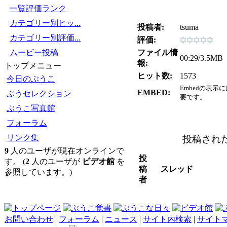
一覧評価ランク
カテゴリー別ヒッ...
投稿者:
tsuma
カテゴリー別評価...
評価:
ムービー投稿
ファイル情
00:29/3.5MB
報:
トップメニュー
ヒット数:
1573
今日のぶうこ
Embedの表示
EMBED:
ぶうセレクション
要です。
ぶうこ写真館
フォーラム
リンク集
投稿され
9
人のユーザが現在オンラインで
投
す。 (
2
人のユーザが
ビデオ館
を
稿
スレッド
参照しています。)
者
お問い合わせ
|
フォーラム
|
ニュース
|
サイト内検索
|
サイト