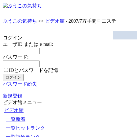
ぶうこの気持ち
>>
ビデオ館
- 2007/7方手間耳エステ
ログイン
ユーザID または e-mail:
パスワード:
IDとパスワードを記憶
パスワード紛失
新規登録
ビデオ館メニュー
ビデオ館
一覧新着
一覧ヒットランク
一覧評価ランク