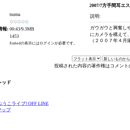
2007/7方手間耳エ
tsuma
説明:
ガウガウと興奮し
情報:
00:43/9.3MB
にカメラを構えて
1453
（２００７年４月
Embedの表示にはログインが必要です。
投稿された内容の著作権はコメント
レッド
マップ