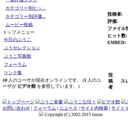
カテゴリー別ヒッ...
投稿者:
カテゴリー別評価...
評価:
ムービー投稿
ファイル
トップメニュー
ヒット数:
今日のぶうこ
EMBED:
ぶうセレクション
ぶうこ写真館
フォーラム
リンク集
投
10
人のユーザが現在オンラインです。 (
1
人のユ
稿
ス
ーザが
ビデオ館
を参照しています。)
者
お問い合わせ
|
フォーラム
|
ニュース
|
サイト内検索
|
サイト
Copyright (C) 2002-2015 tsuma