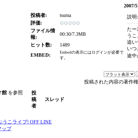
200
投稿者:
tsuma
説明:
評価:
たー
ファイル情
00:30/7.3MB
うこ
報:
追い
ヒット数:
1489
いつ
Embedの表示にはログインが必要で
EMBED:
途中
す。
投稿された内容の著作
オ館
を参照
投
稿
スレッド
者
マップ