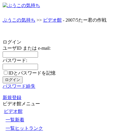
ぶうこの気持ち
>>
ビデオ館
- 2007/5たー君の作戦
ログイン
ユーザID または e-mail:
パスワード:
IDとパスワードを記憶
パスワード紛失
新規登録
ビデオ館メニュー
ビデオ館
一覧新着
一覧ヒットランク