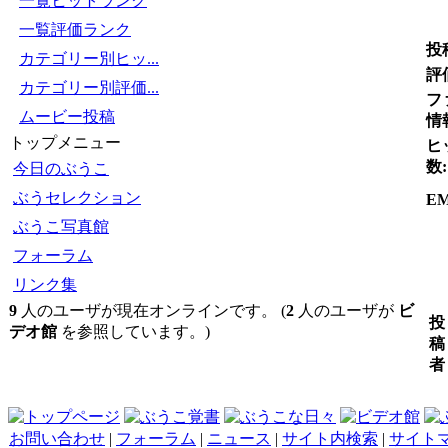
一覧ヒットランク
一覧評価ランク
投
カテゴリー別ヒッ...
評
カテゴリー別評価...
フ
ムービー投稿
情
トップメニュー
ヒ
数:
今日のぶうこ
ぶうセレクション
EM
ぶうこ写真館
フォーラム
リンク集
9
人のユーザが現在オンラインです。 (
2
人のユーザが
ビ
投
デオ館
を参照しています。)
稿
者
お問い合わせ
|
フォーラム
|
ニュース
|
サイト内検索
|
サイト