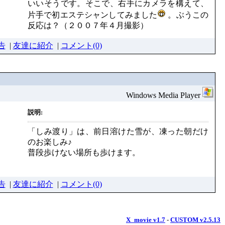
いいそうです。そこで、右手にカメラを構えて、
片手で初エステシャンしてみました
。ぶうこの
反応は？（２００７年４月撮影）
告
|
友達に紹介
|
コメント(0)
Windows Media Player
説明:
「しみ渡り」は、前日溶けた雪が、凍った朝だけ
のお楽しみ♪
普段歩けない場所も歩けます。
告
|
友達に紹介
|
コメント(0)
X_movie v1.7
-
CUSTOM v2.5.13