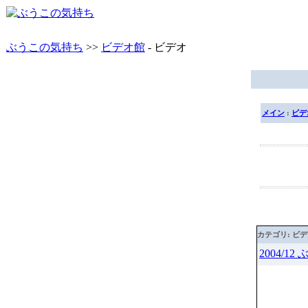
ぶうこの気持ち
>>
ビデオ館
- ビデオ
メイン
:
ビデ
カテゴリ: ビ
2004/