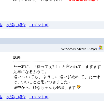
告
|
友達に紹介
|
コメント(0)
Windows Media Player
説明:
たー君に、「待ってぇ?！」と言われて、ますます
足早になるぶうこ。
追いついても、ぶうこに追い払われて、たー君
は、いいことと思いつきました♪
途中から、ひなちゃんも登場します
告
|
友達に紹介
|
コメント(0)