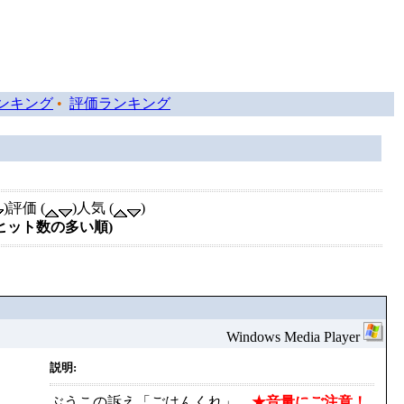
ンキング
•
評価ランキング
)評価 (
)人気 (
)
(ヒット数の多い順)
Windows Media Player
説明:
ぶうこの訴え「ごはんくれ」
★音量にご注意！