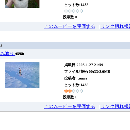
ヒット数:1453
投票数 0
このムービーを評価する
|
リンク切れ報
デオ
2 しみ渡り
掲載日:2005-1-27 21:59
ファイル情報: 00:33/2.6MB
投稿者:
tsuma
ヒット数:1438
投票数 1
このムービーを評価する
|
リンク切れ報