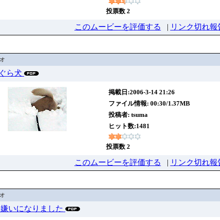
投票数 2
このムービーを評価する
|
リンク切れ報
デオ
 もぐら犬
掲載日:2006-3-14 21:26
ファイル情報: 00:30/1.37MB
投稿者:
tsuma
ヒット数:1481
投票数 2
このムービーを評価する
|
リンク切れ報
デオ
12 車嫌いになりました