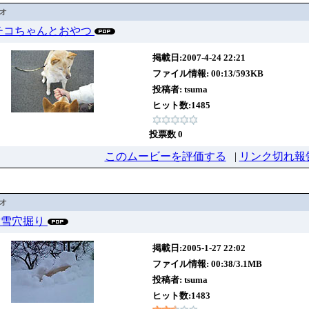
デオ
1ラチコちゃんとおやつ
掲載日:2007-4-24 22:21
ファイル情報: 00:13/593KB
投稿者:
tsuma
ヒット数:1485
投票数 0
このムービーを評価する
|
リンク切れ報
デオ
2 横雪穴掘り
掲載日:2005-1-27 22:02
ファイル情報: 00:38/3.1MB
投稿者:
tsuma
ヒット数:1483