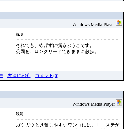
Windows Media Player
説明:
それでも、めげずに掘るぶうこです。
公園を、ロングリードできままに散歩。
告
|
友達に紹介
|
コメント(0)
Windows Media Player
説明:
ガウガウと興奮しやすいワンコには、耳エステが