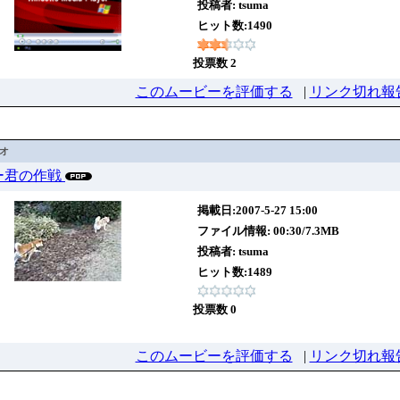
投稿者:
tsuma
ヒット数:1490
投票数 2
このムービーを評価する
|
リンク切れ報
デオ
5たー君の作戦
掲載日:2007-5-27 15:00
ファイル情報: 00:30/7.3MB
投稿者:
tsuma
ヒット数:1489
投票数 0
このムービーを評価する
|
リンク切れ報