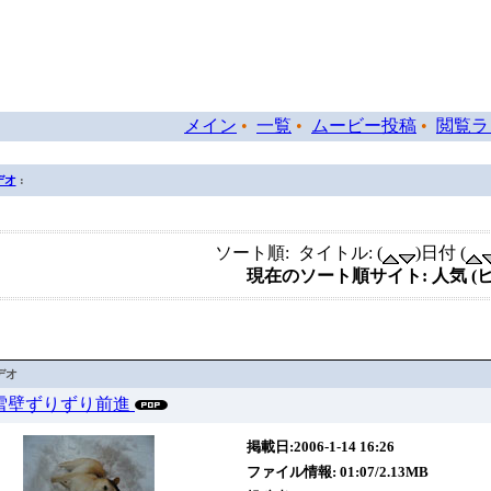
メイン
•
一覧
•
ムービー投稿
•
閲覧ラ
デオ
:
ソート順: タイトル: (
)日付 (
現在のソート順サイト: 人気 (
デオ
01 雪壁ずりずり前進
掲載日:2006-1-14 16:26
ファイル情報: 01:07/2.13MB