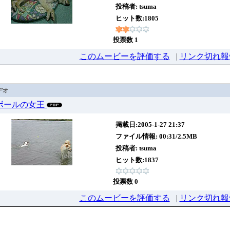
投稿者:
tsuma
ヒット数:1805
投票数 1
このムービーを評価する
|
リンク切れ報
デオ
07 ボールの女王
掲載日:2005-1-27 21:37
ファイル情報: 00:31/2.5MB
投稿者:
tsuma
ヒット数:1837
投票数 0
このムービーを評価する
|
リンク切れ報