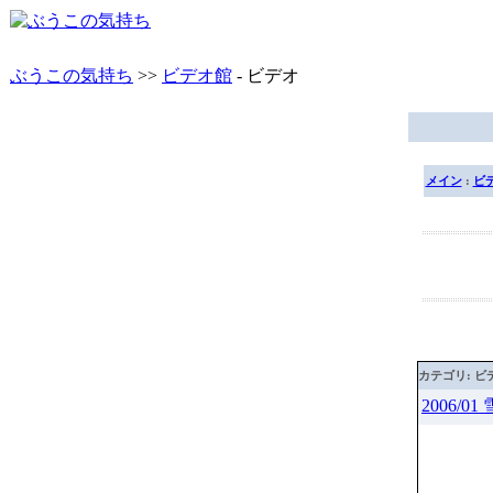
ぶうこの気持ち
>>
ビデオ館
- ビデオ
メイン
:
ビ
カテゴリ: ビ
2006/