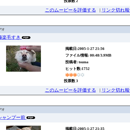
投票数 2
このムービーを評価する
|
リンク切れ報
デオ
0 極楽毛すき
掲載日:2005-1-27 21:56
ファイル情報: 00:48/3.9MB
投稿者:
tsuma
ヒット数:1752
投票数 3
このムービーを評価する
|
リンク切れ報
デオ
05 シャンプー前
掲載日:2005-1-27 21:35