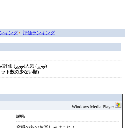
ンキング
•
評価ランキング
)評価 (
)人気 (
)
ヒット数の少ない順)
Windows Media Player
説明:
究極の冬のお楽しみはこれ！