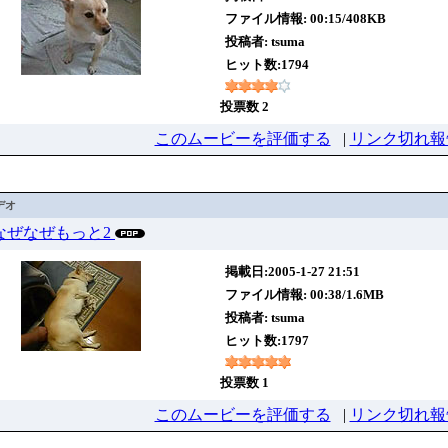
ファイル情報: 00:15/408KB
投稿者:
tsuma
ヒット数:1794
投票数 2
このムービーを評価する
|
リンク切れ報
デオ
12 なぜなぜもっと2
掲載日:2005-1-27 21:51
ファイル情報: 00:38/1.6MB
投稿者:
tsuma
ヒット数:1797
投票数 1
このムービーを評価する
|
リンク切れ報