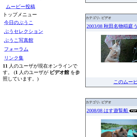
ムービー投稿
トップメニュー
カテゴリ: ビデオ
今日のぶうこ
2003/08 秋田名物稲
ぶうセレクション
ぶうこ写真館
フォーラム
リンク集
11
人のユーザが現在オンラインで
す。 (
1
人のユーザが
ビデオ館
を参
照しています。)
このムー
カテゴリ: ビデオ
2008/08 はす遊覧船