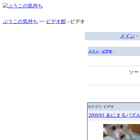
ぶうこの気持ち
>>
ビデオ館
- ビデオ
メイン
メイン
:
ビデオ
:
ソート
カテゴリ: ビデオ
2009/01 あにまるパズ