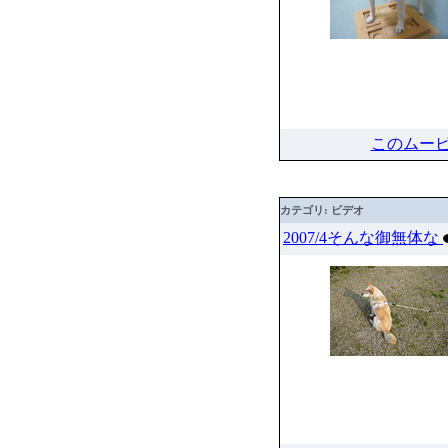
このムー
カテゴリ: ビデオ
2007/4そんな御無体な