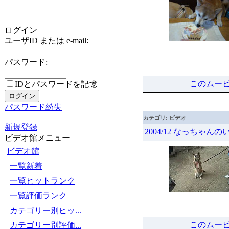
ログイン
ユーザID または e-mail:
パスワード:
このムー
IDとパスワードを記憶
パスワード紛失
カテゴリ: ビデオ
新規登録
2004/12 なっちゃん
ビデオ館メニュー
ビデオ館
一覧新着
一覧ヒットランク
一覧評価ランク
カテゴリー別ヒッ...
このムー
カテゴリー別評価...