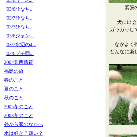
'03/6びーぷ...
緊張
'03/6ひなち...
'03/7ひなち...
犬に出会
'03/7ひなち...
ガゥガゥし
'03/6ジャン...
なかよく
'03/7水辺の4...
どんなに楽
'03/6プチ同...
2004関西遠征
福島の旅
春のこと
夏のこと
秋のこと
2005冬のこと
2003冬のこと
外から家のなかへ
水は好き？嫌い？