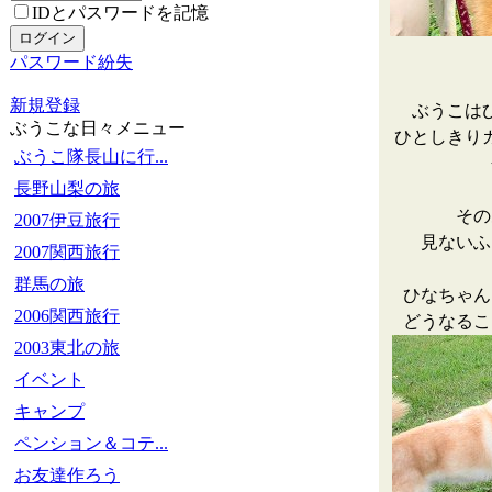
IDとパスワードを記憶
パスワード紛失
新規登録
ぶうこは
ぶうこな日々メニュー
ひとしきり
ぶうこ隊長山に行...
長野山梨の旅
その
2007伊豆旅行
見ないふ
2007関西旅行
群馬の旅
ひなちゃん
2006関西旅行
どうなるこ
2003東北の旅
イベント
キャンプ
ペンション＆コテ...
お友達作ろう