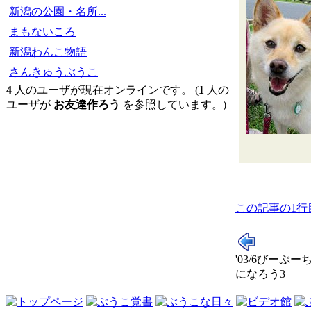
新潟の公園・名所...
まもないころ
新潟わんこ物語
さんきゅうぶうこ
4
人のユーザが現在オンラインです。 (
1
人の
ユーザが
お友達作ろう
を参照しています。)
この記事の1行
'03/6びーぷ
になろう3