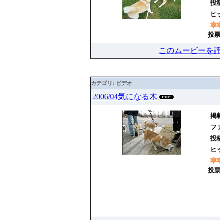
投
ヒッ
投票
このムービーを
カテゴリ: ビデオ
2006/04気になる木
掲載
ファ
投
ヒッ
投票