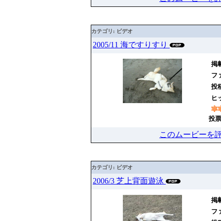
カテゴリ: ビデオ
2005/11 海ですりすり
掲載
ファ
投
ヒッ
投票
このムービーを
カテゴリ: ビデオ
2006/3 芝上背面遊泳
掲載
ファ