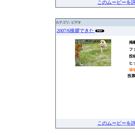
このムービーを
カテゴリ: ビデオ
2007/6挨拶できた
掲載
ファ
投
ヒッ
投票
このムービーを