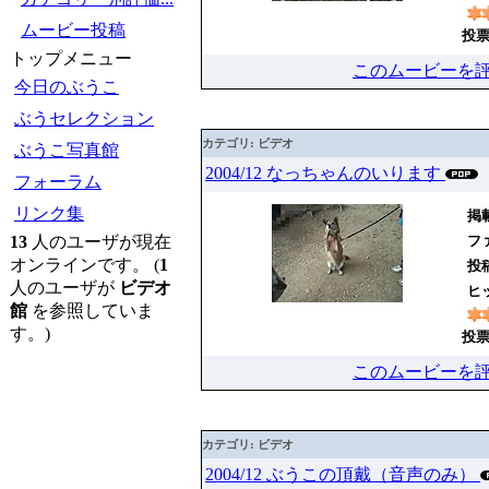
ムービー投稿
投票
トップメニュー
このムービーを
今日のぶうこ
ぶうセレクション
カテゴリ: ビデオ
ぶうこ写真館
2004/12 なっちゃんのいります
フォーラム
リンク集
掲載
13
人のユーザが現在
ファ
オンラインです。 (
1
投
人のユーザが
ビデオ
ヒッ
館
を参照していま
す。)
投票
このムービーを
カテゴリ: ビデオ
2004/12 ぶうこの頂戴（音声のみ）