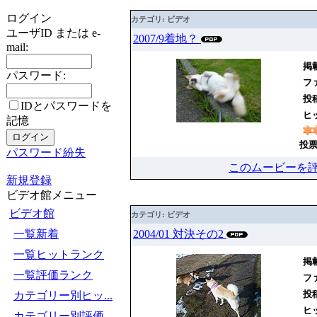
ログイン
カテゴリ: ビデオ
ユーザID または e-
2007/9着地？
mail:
掲載
パスワード:
ファ
投
IDとパスワードを
ヒッ
記憶
投票
パスワード紛失
このムービーを
新規登録
ビデオ館メニュー
ビデオ館
カテゴリ: ビデオ
一覧新着
2004/01 対決その2
一覧ヒットランク
掲載
一覧評価ランク
ファ
投
カテゴリー別ヒッ...
ヒッ
カテゴリー別評価...