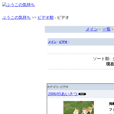
ぶうこの気持ち
>>
ビデオ館
- ビデオ
メイン
•
一覧
メイン
:
ビデオ
:
ソート順: タ
現在
カテゴリ: ビデオ
2006/05あいさつ
掲載
ファ