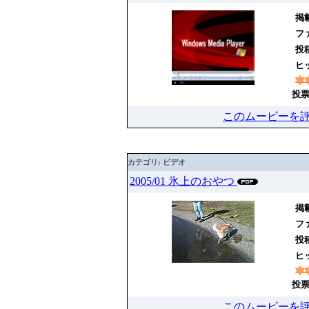
掲載
ファ
投
ヒッ
投票
このムービーを
カテゴリ: ビデオ
2005/01 氷上のおやつ
掲載
ファ
投
ヒッ
投票
このムービーを