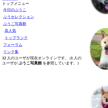
トップメニュー
今日のぶうこ
ぶうセレクション
ぶうこ写真館
高人気
トップランク
フォーラム
リンク集
12
人のユーザが現在オンラインです。 (
1
人の
ユーザが
ぶうこ写真館
を参照しています。)