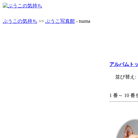
ぶうこの気持ち
>>
ぶうこ写真館
- tsuma
アルバムト
並び替え: 
1 番～ 10 番